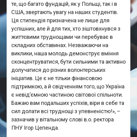
те, що багато фундацій, як у Польщі, так і в
США, звертають увагу на наших студентів.
Ця стипендія призначена не лише для
успішних, але й для тих, хто зіштовхнувся з
життєвими труднощами чи перебуває в
складних обставинах. Незважаючи на
виклики, наша молодь демонструє вміння
сконцентруватися, бути сильними та активно
долучатися до різних волонтерських
ініціатив. Це є не тільки фінансовою
підтримкою, а й свідченням того, що Україна
є невід’ємною частиною світової спільноти.
Бажаю вам подальших успіхів, віри в себе та
сил долати всі труднощі з упевненістю!», –
зазначив у вітальному слові в.о. ректора
ПНУ Ігор Цепенда.