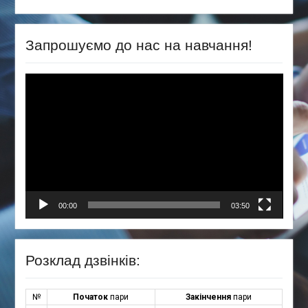
Channel
Запрошуємо до нас на навчання!
Відеопрогравач
00:00
03:50
Розклад дзвінків:
№
Початок
пари
Закінчення
пари