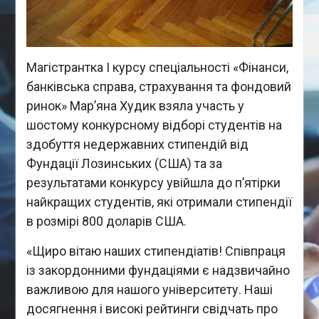
Магістрантка І курсу спеціальності «Фінанси,
банківська справа, страхування та фондовий
ринок» Мар’яна Худик взяла участь у
шостому конкурсному відборі студентів на
здобуття недержавних стипендій від
Фундації Лозинських (США) та за
результатами конкурсу увійшла до п’ятірки
найкращих студентів, які отримали стипендії
в розмірі 800 доларів США.
«Щиро вітаю наших стипендіатів! Співпраця
із закордонними фундаціями є надзвичайно
важливою для нашого університету. Наші
досягнення і високі рейтинги свідчать про