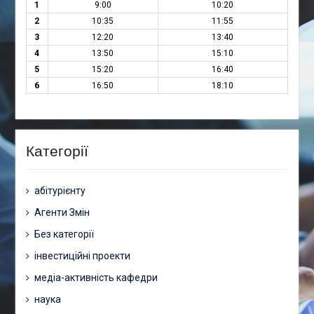
1
9:00
10:20
2
10:35
11:55
3
12:20
13:40
4
13:50
15:10
5
15:20
16:40
6
16:50
18:10
Категорії
абітурієнту
Агенти Змін
Без категорії
інвестиційні проекти
медіа-активність кафедри
наука